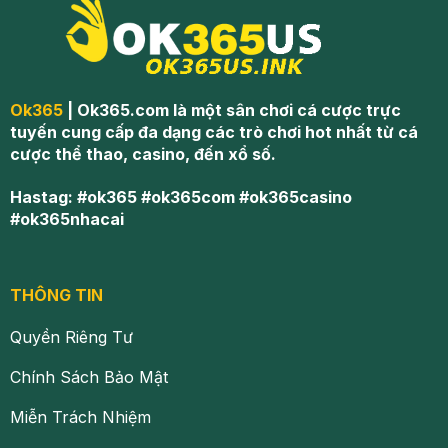
Ok365
| Ok365.com là một sân chơi cá cược trực
tuyến cung cấp đa dạng các trò chơi hot nhất từ cá
cược thể thao, casino, đến xổ số.
Hastag: #ok365 #ok365com #ok365casino
#ok365nhacai
THÔNG TIN
Quyền Riêng Tư
Chính Sách Bảo Mật
Miễn Trách Nhiệm