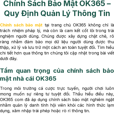
Chính Sách Bảo Mật OK365 –
Quy Định Quản Lý Thông Tin
Chính sách bảo mật
tại trang chủ OK365 không chỉ l
trách nhiệm pháp lý, mà còn là cam kết cốt lõi trong trải
nghiệm người dùng. Chúng được xây dựng chặt chẽ, rõ
ràng nhằm đảm bảo mọi dữ liệu người dùng được thu
thập, xử lý và lưu trữ một cách an toàn tuyệt đối. Tìm hiểu
chi tiết hơn qua thông tin chúng tôi cập nhật trong bài viết
dưới đây.
Tầm quan trọng của chính sách bảo
mật nhà cái OK365
Trong môi trường cá cược trực tuyến, người chơi luôn
mong muốn sự riêng tư tuyệt đối. Thấu hiểu điều này,
OK365 com đã áp dụng chính sách bảo mật nghiêm ngặt
nhằm quản lý danh tính hội viên khỏi các hình thức lạm
dụng, xâm nhập trái phép hoặc rò rỉ thông tin.