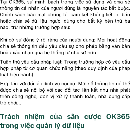
Tại OK365, sự minh bạch trong việc sử dụng và chia sẻ
thông tin cá nhân của người dùng là nguyên tắc bắt buộc.
Chính sách bảo mật chúng tôi cam kết không tiết lộ, bán
hoặc chia sẻ dữ liệu người dùng cho bất kỳ bên thứ ba
nào, trừ những trường hợp sau:
Khi có sự đồng ý rõ ràng của người dùng: Mọi hoạt động
chia sẻ thông tin đều yêu cầu sự cho phép bằng văn bản
hoặc xác nhận qua hệ thống từ chủ sở hữu.
Tuân thủ yêu cầu pháp luật: Trong trường hợp có yêu cầu
hợp pháp từ cơ quan chức năng (theo quy định của pháp
luật hiện hành).
Hợp tác với đối tác dịch vụ nội bộ: Một số thông tin có thể
được chia sẻ nội bộ với các đối tác liên kết như nhà phát
triển công nghệ, đơn vị xử lý thanh toán, nhà cung cấp
trò chơi…
Trách nhiệm của sân cược OK365
trong việc quản lý dữ liệu