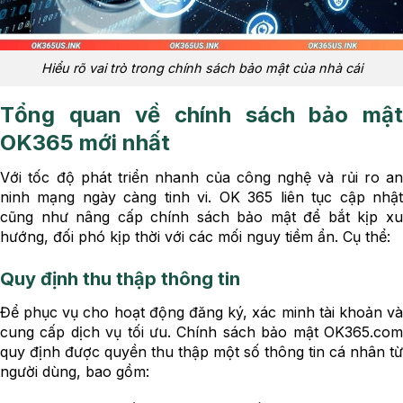
Hiểu rõ vai trò trong chính sách bảo mật của nhà cái
Tổng quan về chính sách bảo mật
OK365 mới nhất
Với tốc độ phát triển nhanh của công nghệ và rủi ro an
ninh mạng ngày càng tinh vi. OK 365 liên tục cập nhật
cũng như nâng cấp chính sách bảo mật để bắt kịp xu
hướng, đối phó kịp thời với các mối nguy tiềm ẩn. Cụ thể:
Quy định thu thập thông tin
Để phục vụ cho hoạt động đăng ký, xác minh tài khoản và
cung cấp dịch vụ tối ưu. Chính sách bảo mật
OK365.com
quy định được quyền thu thập một số thông tin cá nhân từ
người dùng, bao gồm: