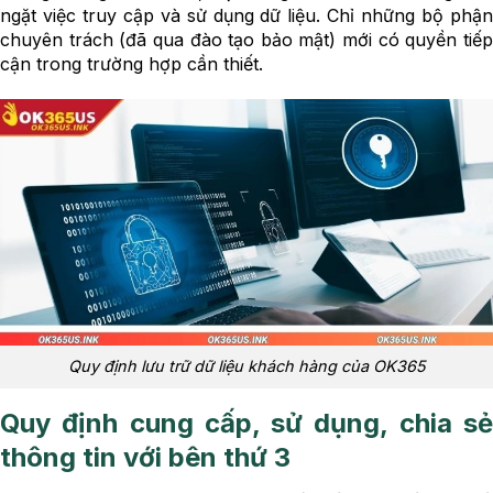
ngặt việc truy cập và sử dụng dữ liệu. Chỉ những bộ phận
chuyên trách (đã qua đào tạo bảo mật) mới có quyền tiếp
cận trong trường hợp cần thiết.
Quy định lưu trữ dữ liệu khách hàng của OK365
Quy định cung cấp, sử dụng, chia sẻ
thông tin với bên thứ 3