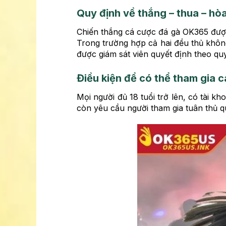
Quy định về thắng – thua – hò
Chiến thắng cá cược
đá gà OK365
đượ
Trong trường hợp cả hai đều thủ không
được giám sát viên quyết định theo qu
Điều kiện để có thể tham gia 
Mọi người đủ 18 tuổi trở lên, có tài 
còn yêu cầu người tham gia tuân thủ 