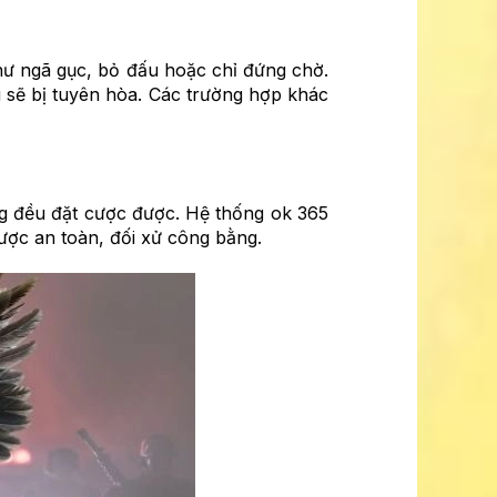
ư ngã gục, bỏ đấu hoặc chỉ đứng chờ.
u sẽ bị tuyên hòa. Các trường hợp khác
ông đều đặt cược được. Hệ thống ok 365
ược an toàn, đối xử công bằng.