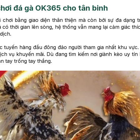
 chơi đá gà OK365 cho tân binh
 chơi bằng giao diện thân thiện mà còn bởi sự đa dạng t
ã có thời gian lên sòng, hệ thống vẫn mang lại cảm giác th
dịch.
 tuyến hàng đầu đông đảo người tham gia nhất khu vực. N
 dịch vụ khuyến mãi. Dù đang tìm kiếm nơi giành kèo uy tín
n tay trống tay thắng.