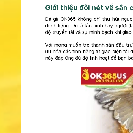
Giới thiệu đôi nét về sân
Đá gà OK365 không chỉ thu hút người
danh tiếng. Dù là tân binh hay người đ
độ truyền tải và sự minh bạch khi giao 
Với mong muốn trở thành sân đấu trực
ưu hóa các tính năng từ giao diện tới
này đáp ứng đủ độ linh hoạt để bạn bà