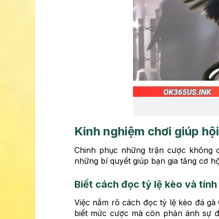
Kinh nghiệm chơi giúp hội
Chinh phục những trận cược không ch
những bí quyết giúp bạn gia tăng cơ hộ
Biết cách đọc tỷ lệ kèo và tính
Việc nắm rõ cách đọc tỷ lệ kèo đá gà
biết mức cược mà còn phản ánh sự đá