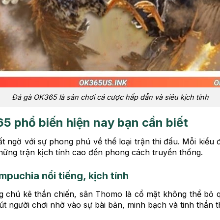
Đá gà OK365 là sân chơi cá cược hấp dẫn và siêu kịch tính
5 phổ biến hiện nay bạn cần biết
t ngờ với sự phong phú về thể loại trận thi đấu. Mỗi kiểu
những trận kịch tính cao đến phong cách truyền thống.
puchia nổi tiếng, kịch tính
 chú kê thần chiến, sân Thomo là cổ mặt không thể bỏ q
út người chơi nhờ vào sự bài bản, minh bạch và tinh thần t