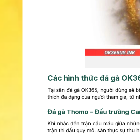
Các hình thức đá gà OK36
Tại sân
đá gà OK365, người dùng sẽ bấ
thích đa dạng của người tham gia, từ 
Đá gà Thomo – Đấu trường Cam
Khi nhắc đến trận cầu máu giữa những
trận thi đấu quy mô, sàn thực sự thu h