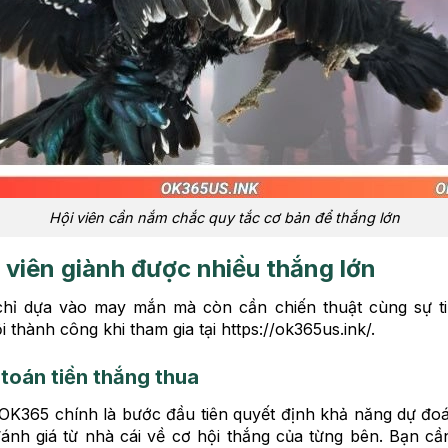
Hội viên cần nắm chắc quy tắc cơ bản để thắng lớn
 viên giành được nhiều thắng lớn
ỉ dựa vào may mắn mà còn cần chiến thuật cùng sự tin
i thành công khi tham gia tại
https://ok365us.ink/
.
 toán tiền thắng thua
 OK365 chính là bước đầu tiên quyết định khả năng dự đo
nh giá từ nhà cái về cơ hội thắng của từng bên. Bạn cần