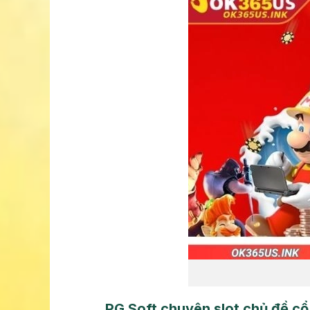
PG Soft chuyên slot chủ đề cổ 