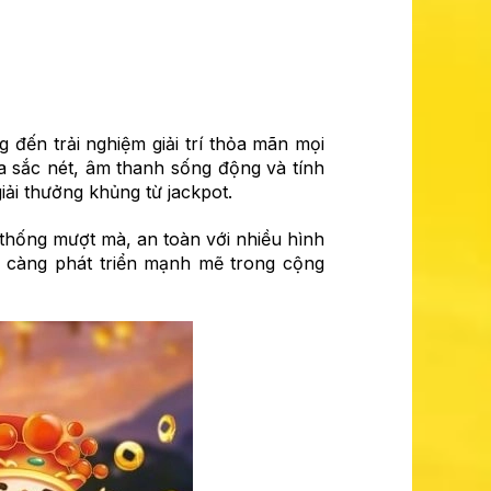
đến trải nghiệm giải trí thỏa mãn mọi
ọa sắc nét, âm thanh sống động và tính
iải thưởng khủng từ jackpot.
thống mượt mà, an toàn với nhiều hình
y càng phát triển mạnh mẽ trong cộng