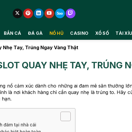
BẮN CÁ
ĐÁ GÀ
NỔ HŨ
CASINO
XỔ SỐ
TÀI XỈ
y Nhẹ Tay, Trúng Ngay Vàng Thật
 SLOT QUAY NHẸ TAY, TRÚNG 
 bùng nổ cảm xúc dành cho những ai đam mê săn thưởng lớ
hính là nơi khách hàng chỉ cần quay nhẹ là trúng to. Hãy
 hạn.
h đám tại nhà cái
khác biệt hoàn toàn