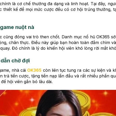
ính là cơ chế thưởng đa dạng và linh hoạt. Tại đây, ngườ
c thiết kế để mọi mức cược đều có cơ hội trúng thưởng, t
 game nuột nà
iác cũng đóng vai trò then chốt. Danh mục nổ hũ OK365 s
g, chân thực. Điều này giúp bạn hoàn toàn đắm chìm vào
 quay. Đó chính là lý do khiến hội viên khó lòng rời mắt k
 dẫn chờ đợi
 game, nhà cái
OK365
còn liên tục tung ra các sự kiện và 
 trả tiền cược, tặng tiền nạp lần đầu và rất nhiều phần qu
để hội viên gắn bó lâu dài.