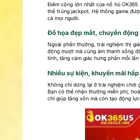
Điểm cộng lớn nhất của nổ hũ OK365 ch
thể trúng jackpot. Hệ thống game đượ
cả mọi người.
Đồ họa đẹp mắt, chuyển động
Ngoài phần thưởng, trải nghiệm thị g
động mượt mà cùng âm thanh sống độn
tính, tăng cảm giác hưng phấn mỗi lần
Nhiều sự kiện, khuyến mãi hấp
Không chỉ dừng lại ở trải nghiệm chơi
Bạn có thể nhận thưởng miễn phí, hoàn
chỉ giúp tăng vốn mà còn tạo động lực 