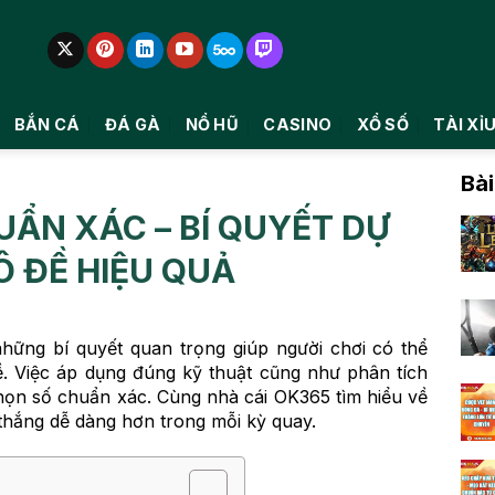
BẮN CÁ
ĐÁ GÀ
NỔ HŨ
CASINO
XỔ SỐ
TÀI XỈ
Bài
UẨN XÁC – BÍ QUYẾT DỰ
Ô ĐỀ HIỆU QUẢ
ững bí quyết quan trọng giúp người chơi có thể
ề. Việc áp dụng đúng kỹ thuật cũng như phân tích
chọn số chuẩn xác. Cùng nhà cái OK365 tìm hiểu về
 thắng dễ dàng hơn trong mỗi kỳ quay.