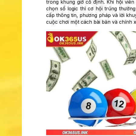
trong khung giờ cố định. Khi hội viên
chọn số logic thì cơ hội trúng thưởn
cấp thông tin, phương pháp và lời khu
cuộc chơi một cách bài bản và chính x