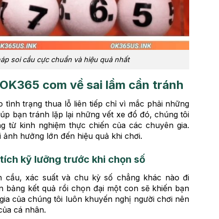
p soi cầu cực chuẩn và hiệu quả nhất
 OK365 com về sai lầm cần tránh
o tình trạng thua lỗ liên tiếp chỉ vì mắc phải những
úp bạn tránh lặp lại những vết xe đổ đó, chúng tôi
g từ kinh nghiệm thực chiến của các chuyên gia.
 ảnh hưởng lớn đến hiệu quả khi chơi.
ích kỹ lưỡng trước khi chọn số
h cầu, xác suất và chu kỳ số chẳng khác nào đi
ìn bảng kết quả rồi chọn đại một con sẽ khiến bạn
gia của chúng tôi luôn khuyến nghị người chơi nên
của cá nhân.