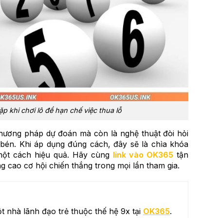
p khi chơi lô để hạn chế việc thua lỗ
phương pháp dự đoán mà còn là nghệ thuật đòi hỏi
c bén. Khi áp dụng đúng cách, đây sẽ là chìa khóa
một cách hiệu quả. Hãy cùng
link vào OK365
tận
g cao cơ hội chiến thắng trong mọi lần tham gia.
t nhà lãnh đạo trẻ thuộc thế hệ 9x tại
OK365
.