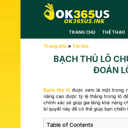
Bỏ
qua
nội
dung
TRANG CHỦ
THỂ THAO
Trang chủ
»
Tin tức
BẠCH THỦ LÔ CH
ĐOÁN L
Bạch thủ lô
được xem là một trong nh
nâng cao được tỷ lệ thắng trong lô đ
chính xác sẽ giúp gia tăng khả năng 
bí quyết này để có thể giúp bạn chiến
Table of Contents