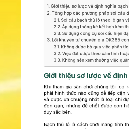
Giới thiệu sơ lược về định nghĩa bạch
Tổng hợp các phương pháp soi cầu đ
Soi cầu bạch thủ lô theo lô gan 
Áp dụng thống kê kết hợp kèm th
Sử dụng công cụ soi cầu hiện đạ
Lời khuyên từ chuyên gia OK365 com
Không được bỏ qua việc phân tích
Việc đặt cược theo cảm tính hoặc
Không nên xem thường việc quản 
Giới thiệu sơ lược về địn
Khi tham gia sân chơi chúng tôi, có
phải hình thức nào cũng dễ tiếp cận 
và được ưa chuộng nhất là loại chỉ 
đơn giản, nhưng để chốt được con hiệ
duy sắc bén.
Bạch thủ lô là cách chơi mang tính t