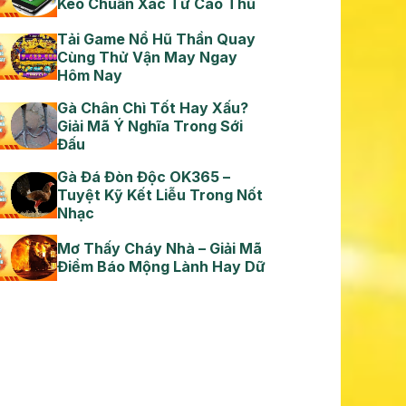
Kèo Chuẩn Xác Từ Cao Thủ
Tải Game Nổ Hũ Thần Quay
Cùng Thử Vận May Ngay
Hôm Nay
Gà Chân Chì Tốt Hay Xấu?
Giải Mã Ý Nghĩa Trong Sới
Đấu
Gà Đá Đòn Độc OK365 –
Tuyệt Kỹ Kết Liễu Trong Nốt
Nhạc
Mơ Thấy Cháy Nhà – Giải Mã
Điềm Báo Mộng Lành Hay Dữ