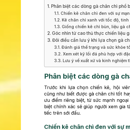
Phân biệt các dòng gà chân chì phổ 
Chiến kê chân chì đen với sự mạn
Kê chân chì xanh với tốc độ, tinh
Giống chiến kê chì bùn, liệu gà c
Góc nhìn từ cao thủ thực chiến liệu g
Đôi điều cần lưu ý khi lựa chọn gà ch
Đánh giá thể trạng và sức khỏe t
Xem xét kỹ lối đá phù hợp với đ
Lưu ý về xuất xứ và kinh nghiệm 
Phân biệt các dòng gà ch
Trước khi lựa chọn chiến kê, hội vi
cũng như biết được gà chân chì tốt hay
ưu điểm riêng biệt, từ sức mạnh ngoại
biệt chính xác sẽ giúp người xem gia 
tiếc trên sới đấu.
Chiến kê chân chì đen với sự 