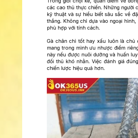
Trong giới chọi kê, quan điểm về dò
các cao thủ thực chiến. Những người 
kỹ thuật và sự hiểu biết sâu sắc về đ
thắng. Không chỉ dựa vào ngoại hình,
phù hợp với tính cách.
Gà chân chì tốt hay xấu luôn là chủ 
mang trong mình ưu nhược điểm riêng
này nếu được nuôi dưỡng và huấn luyệ
đối thủ khó nhằn. Việc đánh giá đúng
chiến lược hiệu quả hơn.