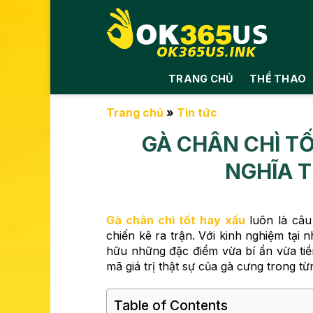
Bỏ
qua
nội
dung
TRANG CHỦ
THỂ THAO
Trang chủ
»
Tin tức
GÀ CHÂN CHÌ TỐ
NGHĨA 
Gà chân chì tốt hay xấu
luôn là câu
chiến kê ra trận. Với kinh nghiệm tại
hữu những đặc điểm vừa bí ẩn vừa tiềm
mã giá trị thật sự của gà cưng trong t
Table of Contents