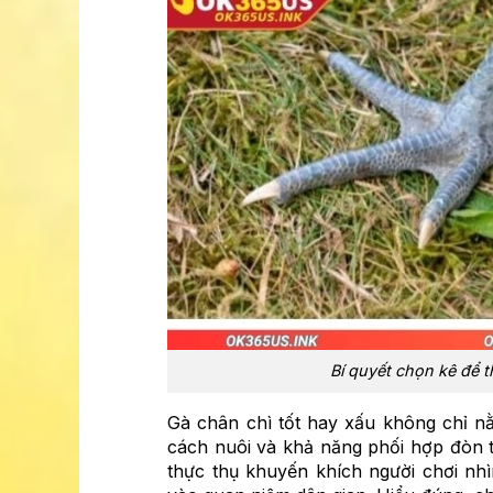
Bí quyết chọn kê để t
Gà chân chì tốt hay xấu không chỉ n
cách nuôi và khả năng phối hợp đòn t
thực thụ khuyến khích người chơi nh