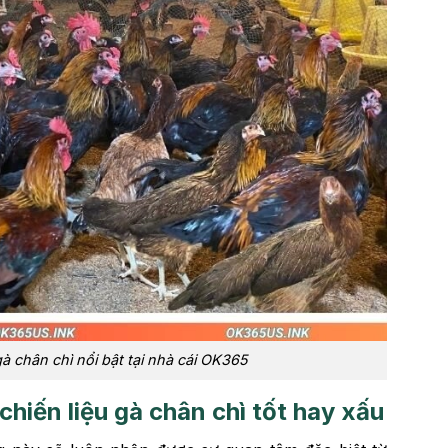
 chân chì nổi bật tại nhà cái OK365
chiến liệu gà chân chì tốt hay xấu