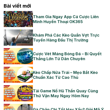
Bài viết mới
Tham Gia Ngay App Cá Cược Liên
Minh Huyền Thoại OK365
Khám Phá Các Kèo Quần Vợt Trực
Tuyến Hàng Đầu Thị Trường
Cược Vét Máng Bóng Đá – Bí Quyết
Thắng Lớn Từ Dân Chuyên
Kèo Chấp Nửa Trái – Mẹo Bắt Kèo
Chuẩn Xác Từ Cao Thủ
Tải Game Nổ Hũ Thần Quay Cùng
Thử Vận May Ngay Hôm Nay
Gà Chân Chì Tốt Hay Xấu? Giải Mã Ý