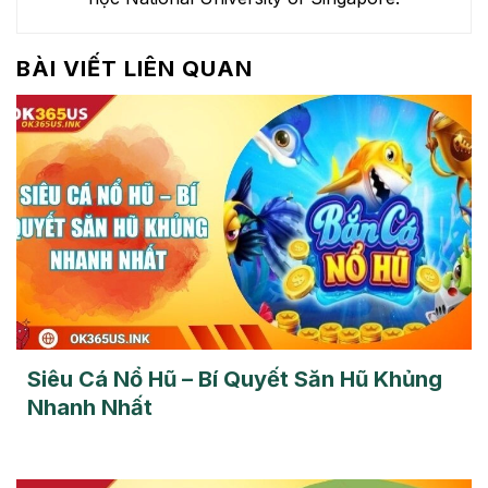
BÀI VIẾT LIÊN QUAN
Siêu Cá Nổ Hũ – Bí Quyết Săn Hũ Khủng
Nhanh Nhất