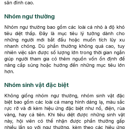
săn đỉnh cao.
Nhóm ngư thường
Nhóm ngư thường bao gồm các loài cá nhỏ à độ khó
tiêu diệt thấp. Đây là mục tiêu lý tưởng dành cho
những người mới bắt đầu hoặc muốn tích lũy xu
nhanh chóng. Dù phần thưởng không quá cao, tuy
nhiên việc săn được số lượng lớn trong thời gian ngắn
giúp người tham gia có thêm nguồn vốn ổn định để
nâng cấp súng hoặc hướng đến những mục tiêu lớn
hơn.
Nhóm sinh vật đặc biệt
Không giống nhóm ngư thường, nhóm sinh vật đặc
biệt bao gồm các loài cá mang hình dáng lạ, màu sắc
rực rỡ và đi kèm hiệu ứng đặc biệt như nổ, điện, rùa
vàng, hay cá tiên. Khi tiêu diệt được những sinh vật
này, hội viên có thể nhận được phần thưởng gấp
nhiều lần so với ngư thường, kèm theo các hiệu ứng