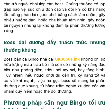
cản trở người chơi tiếp cận boss. Chúng thường có lớp
giáp bảo vệ, sức chịu đòn cao và đôi khi có khả năng
tấn công phản lại người chơi bằng cách làm chậm, gây
nhiễu hướng đạn, hoặc che khuất tầm nhìn, gây ngốn
tài nguyên nhưng lại không đem lại phần thưởng tương
xứng.
Boss đại dương đầy thách thức nhưng
thưởng khủng
Boss bắn cá Bingo nhà cái
OK365us.ink
không chỉ sở
hữu lượng máu trâu bò mà còn có những kỹ năng đặc
biệt như phóng điện, triệu hồi tay sai, hay tàng hình.
Tuy nhiên, nếu người chơi đủ kiên trì, kỹ năng tốt và
có vũ khí mạnh, việc hạ gục boss sẽ mang lại phần
thưởng cực khủng, từ hàng trăm nghìn xu đến các vật
phẩm quý hiếm hoặc thẻ đổi thưởng.
Phương pháp săn ngư Bingo tối ưu