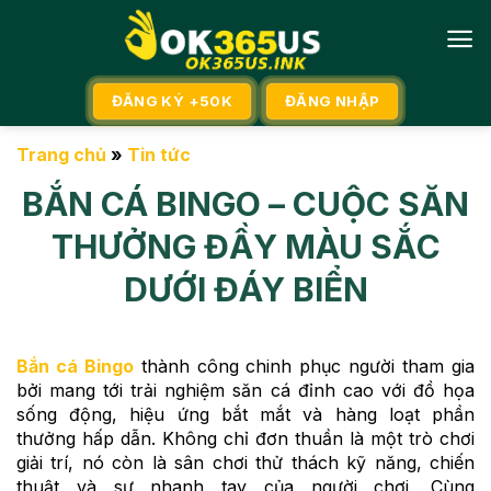
Bỏ
qua
nội
dung
ĐĂNG KÝ +50K
ĐĂNG NHẬP
Trang chủ
»
Tin tức
BẮN CÁ BINGO – CUỘC SĂN
THƯỞNG ĐẦY MÀU SẮC
DƯỚI ĐÁY BIỂN
Bắn cá Bingo
thành công chinh phục người tham gia
bởi mang tới trải nghiệm săn cá đỉnh cao với đồ họa
sống động, hiệu ứng bắt mắt và hàng loạt phần
thưởng hấp dẫn. Không chỉ đơn thuần là một trò chơi
giải trí, nó còn là sân chơi thử thách kỹ năng, chiến
thuật và sự nhanh tay của người chơi. Cùng