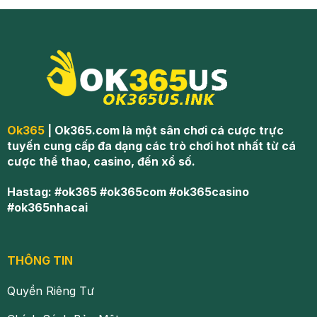
Ok365
| Ok365.com là một sân chơi cá cược trực
tuyến cung cấp đa dạng các trò chơi hot nhất từ cá
cược thể thao, casino, đến xổ số.
Hastag: #ok365 #ok365com #ok365casino
#ok365nhacai
THÔNG TIN
Quyền Riêng Tư