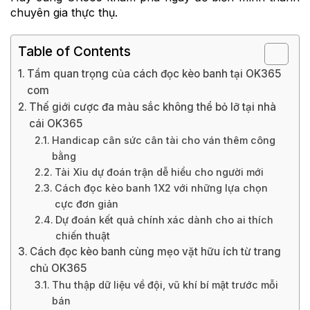
chuyên gia thực thụ.
Table of Contents
Tầm quan trọng của cách đọc kèo banh tại OK365
com
Thế giới cược đa màu sắc không thể bỏ lỡ tại nhà
cái OK365
Handicap cân sức cân tài cho ván thêm công
bằng
Tài Xỉu dự đoán trận dễ hiểu cho người mới
Cách đọc kèo banh 1X2 với những lựa chọn
cực đơn giản
Dự đoán kết quả chính xác dành cho ai thích
chiến thuật
Cách đọc kèo banh cùng mẹo vặt hữu ích từ trang
chủ OK365
Thu thập dữ liệu về đội, vũ khí bí mật trước mỗi
bán