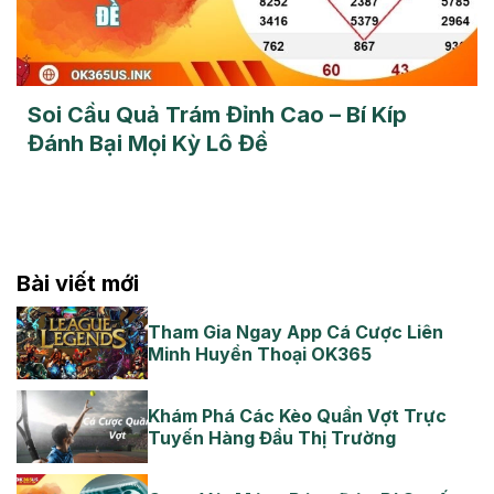
Soi Cầu Quả Trám Đỉnh Cao – Bí Kíp
Đánh Bại Mọi Kỳ Lô Đề
Bài viết mới
Tham Gia Ngay App Cá Cược Liên
Minh Huyền Thoại OK365
Khám Phá Các Kèo Quần Vợt Trực
Tuyến Hàng Đầu Thị Trường