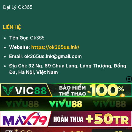
Đại Lý Ok365
LIÊN HỆ
Tên Gọi:
Ok365
Website:
https://ok365us.ink/
Email:
ok365us.ink@gmail.com
Địa Chỉ: 32 Ng. 69 Chùa Láng, Láng Thượng, Đống
Đa, Hà Nội, Việt Nam
Từ khóa tìm kiếm: Ok365 | Ok365 casino | nhà cái
Ok365 | Ok365.com app | Ok365.com tai app | Ok365
linkOk365 | Ok365.com apk | Ok365.com lừa đảo |
welcome to Ok365.com đăng nhập | Welcome to Ok365
| Ok365.com khuyến mãi 100k
©2025 Bản Quyền Thuộc Về ok365us.ink