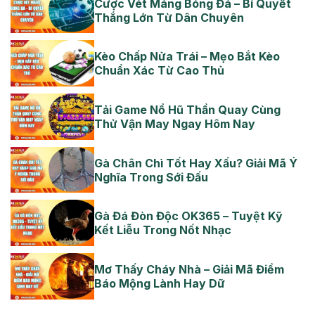
Cược Vét Máng Bóng Đá – Bí Quyết
Thắng Lớn Từ Dân Chuyên
Kèo Chấp Nửa Trái – Mẹo Bắt Kèo
Chuẩn Xác Từ Cao Thủ
Tải Game Nổ Hũ Thần Quay Cùng
Thử Vận May Ngay Hôm Nay
Gà Chân Chì Tốt Hay Xấu? Giải Mã Ý
Nghĩa Trong Sới Đấu
Gà Đá Đòn Độc OK365 – Tuyệt Kỹ
Kết Liễu Trong Nốt Nhạc
Mơ Thấy Cháy Nhà – Giải Mã Điềm
Báo Mộng Lành Hay Dữ