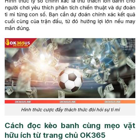
Hình thức tỷ số chính xác là thử thách lớn dành cho
người chơi yêu thích phân tích chiến thuật và dự đoán
tỉ mỉ từng con số. Bạn cần dự đoán chính xác kết quả
cuối cùng của trận đấu, từ đó hưởng lợi lớn nếu may
mắn đúng.
Hình thức cược đầy thách thức đòi hỏi sự tỉ mỉ
Cách đọc kèo banh cùng mẹo vặt
hữu ích từ trang chủ OK365