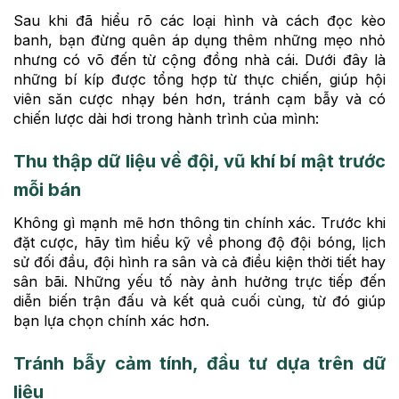
Sau khi đã hiểu rõ các loại hình và cách đọc kèo
banh, bạn đừng quên áp dụng thêm những mẹo nhỏ
nhưng có võ đến từ cộng đồng nhà cái. Dưới đây là
những bí kíp được tổng hợp từ thực chiến, giúp hội
viên săn cược nhạy bén hơn, tránh cạm bẫy và có
chiến lược dài hơi trong hành trình của mình:
Thu thập dữ liệu về đội, vũ khí bí mật trước
mỗi bán
Không gì mạnh mẽ hơn thông tin chính xác. Trước khi
đặt cược, hãy tìm hiểu kỹ về phong độ đội bóng, lịch
sử đối đầu, đội hình ra sân và cả điều kiện thời tiết hay
sân bãi. Những yếu tố này ảnh hưởng trực tiếp đến
diễn biến trận đấu và kết quả cuối cùng, từ đó giúp
bạn lựa chọn chính xác hơn.
Tránh bẫy cảm tính, đầu tư dựa trên dữ
liệu