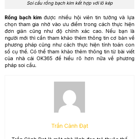
Soi cầu rồng bạch kim kết hợp với lô kép
Rồng bạch kim
được nhiều hội viên tin tưởng và lựa
chọn tham gia nhờ vào ưu điểm trong cách thực hiện
đơn giản cũng như độ chính xác cao. Nếu bạn là
người mới thì cần tham khảo thêm thông tin cơ bản về
phương pháp cũng như cách thực hiện tính toán con
số cụ thể. Có thể tham khảo thêm thông tin từ bài viết
của nhà cái OK365 để hiểu rõ hơn nữa về phương
pháp soi cầu.
Trần Cảnh Đạt