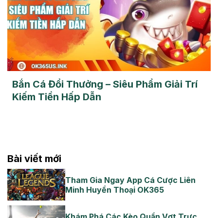
Bắn Cá Đổi Thưởng – Siêu Phẩm Giải Trí
Kiếm Tiền Hấp Dẫn
Bài viết mới
Tham Gia Ngay App Cá Cược Liên
Minh Huyền Thoại OK365
Khám Phá Các Kèo Quần Vợt Trực