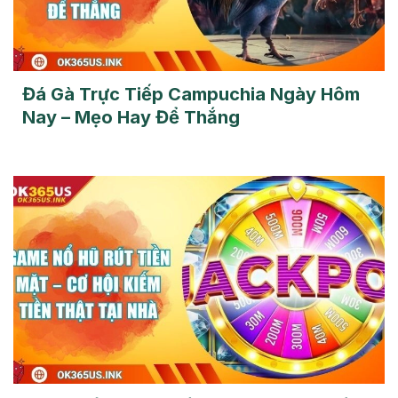
Đá Gà Trực Tiếp Campuchia Ngày Hôm
Nay – Mẹo Hay Để Thắng