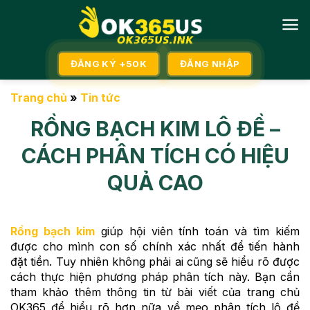
Bỏ
qua
nội
dung
ĐĂNG KÝ +50K
ĐĂNG NHẬP
Trang chủ
»
Tin tức
RỒNG BẠCH KIM LÔ ĐỀ –
CÁCH PHÂN TÍCH CÓ HIỆU
QUẢ CAO
Rồng bạch kim
giúp hội viên tính toán và tìm kiếm
được cho mình con số chính xác nhất để tiến hành
đặt tiền. Tuy nhiên không phải ai cũng sẽ hiểu rõ được
cách thực hiện phương pháp phân tích này. Bạn cần
tham khảo thêm thông tin từ bài viết của trang chủ
OK365 để hiểu rõ hơn nữa về mẹo phân tích lô đề