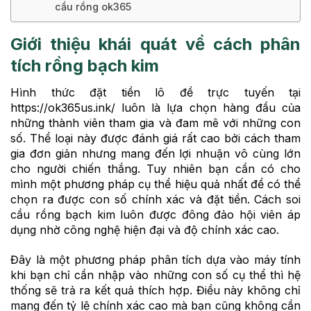
cầu rồng ok365
Giới thiệu khái quát về cách phân
tích rồng bạch kim
Hình thức đặt tiền lô đề trực tuyến tại
https://ok365us.ink/
luôn là lựa chọn hàng đầu của
những thành viên tham gia và đam mê với những con
số. Thể loại này được đánh giá rất cao bởi cách tham
gia đơn giản nhưng mang đến lợi nhuận vô cùng lớn
cho người chiến thắng. Tuy nhiên bạn cần có cho
mình một phương pháp cụ thể hiệu quả nhất để có thể
chọn ra được con số chính xác và đặt tiền. Cách soi
cầu rồng bạch kim luôn được đông đảo hội viên áp
dụng nhờ công nghệ hiện đại và độ chính xác cao.
Đây là một phương pháp phân tích dựa vào máy tính
khi bạn chỉ cần nhập vào những con số cụ thể thì hệ
thống sẽ trả ra kết quả thích hợp. Điều này không chỉ
mang đến tỷ lệ chính xác cao mà bạn cũng không cần