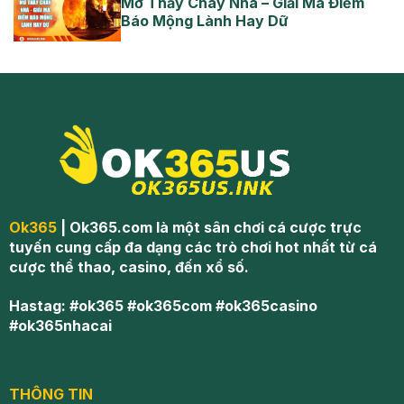
Mơ Thấy Cháy Nhà – Giải Mã Điềm
Báo Mộng Lành Hay Dữ
Ok365
| Ok365.com là một sân chơi cá cược trực
tuyến cung cấp đa dạng các trò chơi hot nhất từ cá
cược thể thao, casino, đến xổ số.
Hastag: #ok365 #ok365com #ok365casino
#ok365nhacai
THÔNG TIN