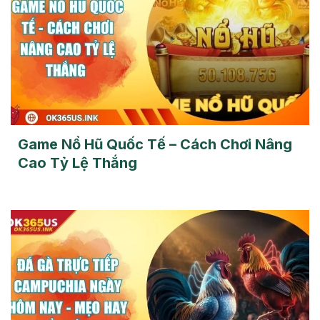
Game Nổ Hũ Quốc Tế – Cách Chơi Nâng
Cao Tỷ Lệ Thắng