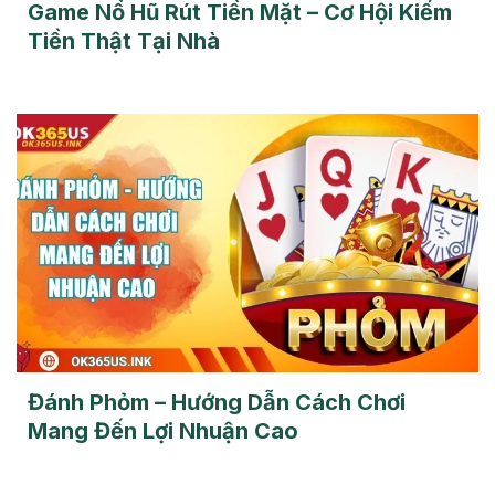
Game Nổ Hũ Rút Tiền Mặt – Cơ Hội Kiếm
Tiền Thật Tại Nhà
Đánh Phỏm – Hướng Dẫn Cách Chơi
Mang Đến Lợi Nhuận Cao