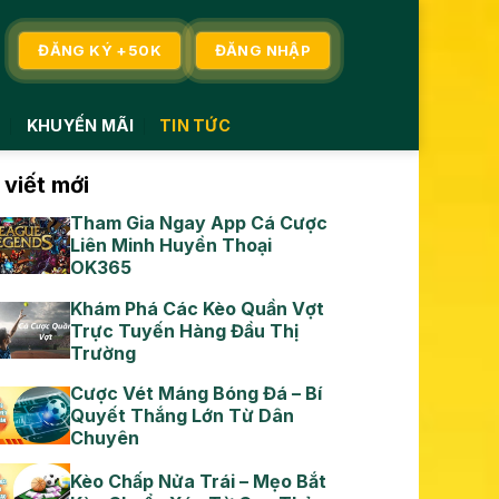
ĐĂNG KÝ +50K
ĐĂNG NHẬP
U
KHUYẾN MÃI
TIN TỨC
 viết mới
Tham Gia Ngay App Cá Cược
Liên Minh Huyền Thoại
OK365
Khám Phá Các Kèo Quần Vợt
Trực Tuyến Hàng Đầu Thị
Trường
Cược Vét Máng Bóng Đá – Bí
Quyết Thắng Lớn Từ Dân
Chuyên
Kèo Chấp Nửa Trái – Mẹo Bắt