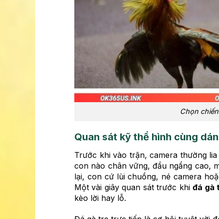
Chọn chiến
Quan sát kỹ thể hình cùng dán
Trước khi vào trận, camera thường li
con nào chân vững, đầu ngẩng cao, mắ
lại, con cứ lùi chuồng, né camera ho
Một vài giây quan sát trước khi
đá gà 
kèo lời hay lỗ.
Đá gà tre trực tiếp là cơ hội tuyệt vờ