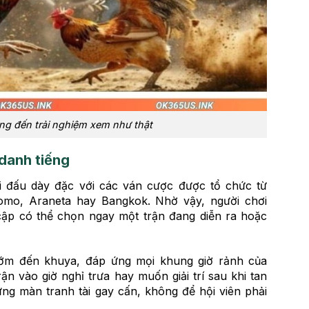
g đến trải nghiệm xem như thật
 danh tiếng
hi đấu dày đặc với các ván cược được tổ chức từ
omo, Araneta hay Bangkok. Nhờ vậy, người chơi
 cập có thể chọn ngay một trận đang diễn ra hoặc
sớm đến khuya, đáp ứng mọi khung giờ rảnh của
ận vào giờ nghỉ trưa hay muốn giải trí sau khi tan
ững màn tranh tài gay cấn, không để hội viên phải