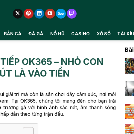
BẮN CÁ
ĐÁ GÀ
NỔ HŨ
CASINO
XỔ SỐ
TÀI XỈ
Bài
 TIẾP OK365 – NHỎ CON
ÚT LÀ VÀO TIỀN
ui giải trí mà còn là sân chơi đầy cảm xúc, nơi mỗi
xem. Tại OK365, chúng tôi mang đến cho bạn trải
 trường gà với hình ảnh sắc nét, âm thanh sống
 hấp dẫn theo từng trận đấu.