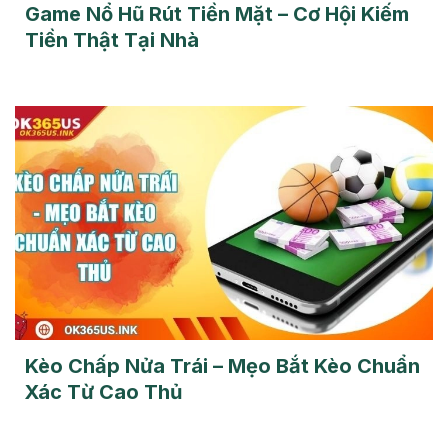
Game Nổ Hũ Rút Tiền Mặt – Cơ Hội Kiếm
Tiền Thật Tại Nhà
Kèo Chấp Nửa Trái – Mẹo Bắt Kèo Chuẩn
Xác Từ Cao Thủ