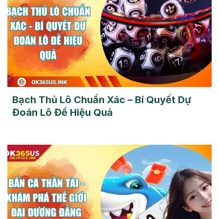
Bạch Thủ Lô Chuẩn Xác – Bí Quyết Dự
Đoán Lô Đề Hiệu Quả