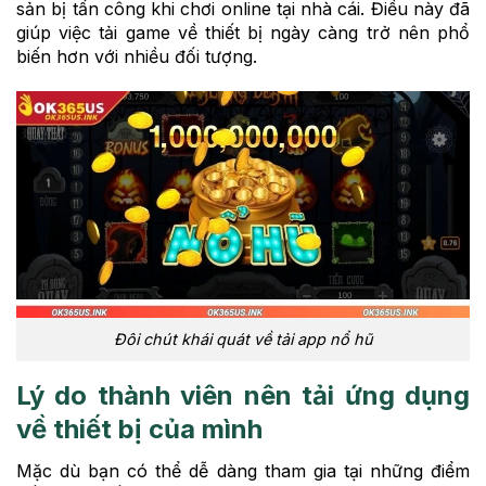
sản bị tấn công khi chơi online tại nhà cái. Điều này đã
giúp việc tải game về thiết bị ngày càng trở nên phổ
biến hơn với nhiều đối tượng.
Đôi chút khái quát về tải app nổ hũ
Lý do thành viên nên tải ứng dụng
về thiết bị của mình
Mặc dù bạn có thể dễ dàng tham gia tại những điểm