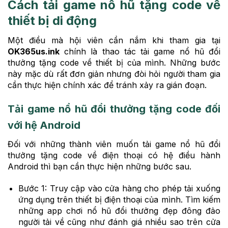
Cách tải game nổ hũ tặng code về
thiết bị di động
Một điều mà hội viên cần nắm khi tham gia tại
OK365us.ink
chính là thao tác tải game nổ hũ đổi
thưởng tặng code về thiết bị của mình. Những bước
này mặc dù rất đơn giản nhưng đòi hỏi người tham gia
cần thực hiện chính xác để tránh xảy ra gián đoạn.
Tải game nổ hũ đổi thưởng tặng code đối
với hệ Android
Đối với những thành viên muốn tải game nổ hũ đổi
thưởng tặng code về điện thoại có hệ điều hành
Android thì bạn cần thực hiện những bước sau.
Bước 1: Truy cập vào cửa hàng cho phép tải xuống
ứng dụng trên thiết bị điện thoại của mình. Tìm kiếm
những app chơi nổ hũ đổi thưởng đẹp đông đảo
người tải về cũng như đánh giá nhiều sao trên cửa