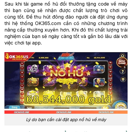
Sau khi tải game nổ hũ đổi thưởng tặng code về máy
thì bạn cũng sẽ nhận được chất lượng trò chơi vô
cùng tốt. Để thu hút đông đảo người cài đặt ứng dụng
thì hệ thống OK365.com cần có những chương trình
nâng cấp thường xuyên hơn. Khi đó thì chất lượng trải
nghiệm của bạn sẽ ngày càng tốt và gắn bó lâu dài với
việc chơi tại app.
Lý do bạn cần cài đặt app nổ hũ về máy