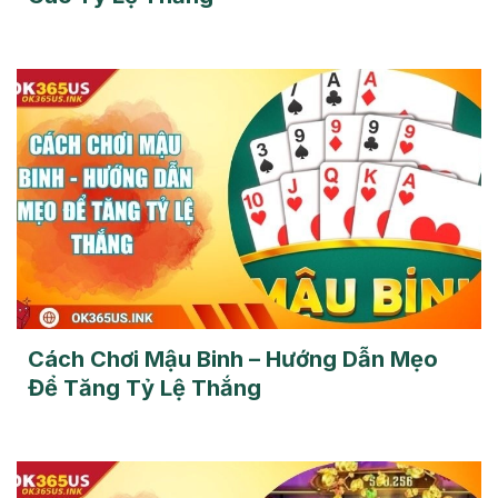
Cách Chơi Mậu Binh – Hướng Dẫn Mẹo
Để Tăng Tỷ Lệ Thắng