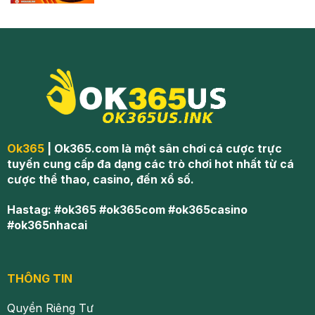
Ok365
| Ok365.com là một sân chơi cá cược trực
tuyến cung cấp đa dạng các trò chơi hot nhất từ cá
cược thể thao, casino, đến xổ số.
Hastag: #ok365 #ok365com #ok365casino
#ok365nhacai
THÔNG TIN
Quyền Riêng Tư