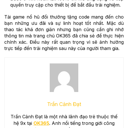
quyền truy cập cho thiết bị để bắt đầu trải nghiệm.
Tải game nổ hũ đổi thưởng tặng code mang đến cho
bạn những ưu đãi và sự linh hoạt tốt nhất. Mặc dù
thao tác khá đơn giản nhưng bạn cũng cần ghi nhớ
thông tin mà trang chủ OK365 đã chia sẻ để thực hiện
chính xác. Điều này rất quan trọng vì sẽ ảnh hưởng
trực tiếp đến trải nghiệm sau này của người tham gia.
Trần Cảnh Đạt
Trần Cảnh Đạt là một nhà lãnh đạo trẻ thuộc thế
hệ 9x tại
OK365
. Anh nổi tiếng trong giới công