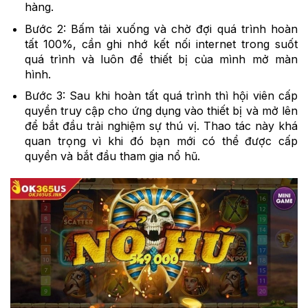
hàng.
Bước 2: Bấm tải xuống và chờ đợi quá trình hoàn
tất 100%, cần ghi nhớ kết nối internet trong suốt
quá trình và luôn để thiết bị của mình mở màn
hình.
Bước 3: Sau khi hoàn tất quá trình thì hội viên cấp
quyền truy cập cho ứng dụng vào thiết bị và mở lên
để bắt đầu trải nghiệm sự thú vị. Thao tác này khá
quan trọng vì khi đó bạn mới có thể được cấp
quyền và bắt đầu tham gia nổ hũ.