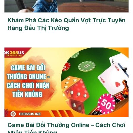
Khám Phá Các Kèo Quần Vợt Trực Tuyến
Hàng Đầu Thị Trường
Game Bài Đổi Thưởng Online – Cách Chơi
Nhận Tiền Khủng