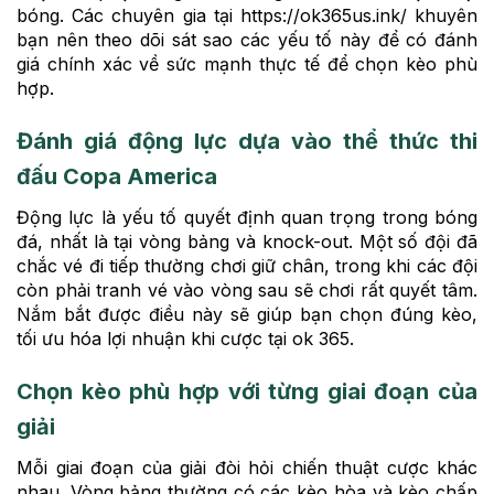
bóng. Các chuyên gia tại
https://ok365us.ink/
khuyên
bạn nên theo dõi sát sao các yếu tố này để có đánh
giá chính xác về sức mạnh thực tế để chọn kèo phù
hợp.
Đánh giá động lực dựa vào thể thức thi
đấu Copa America
Động lực là yếu tố quyết định quan trọng trong bóng
đá, nhất là tại vòng bảng và knock-out. Một số đội đã
chắc vé đi tiếp thường chơi giữ chân, trong khi các đội
còn phải tranh vé vào vòng sau sẽ chơi rất quyết tâm.
Nắm bắt được điều này sẽ giúp bạn chọn đúng kèo,
tối ưu hóa lợi nhuận khi cược tại ok 365.
Chọn kèo phù hợp với từng giai đoạn của
giải
Mỗi giai đoạn của giải đòi hỏi chiến thuật cược khác
nhau. Vòng bảng thường có các kèo hòa và kèo chấp