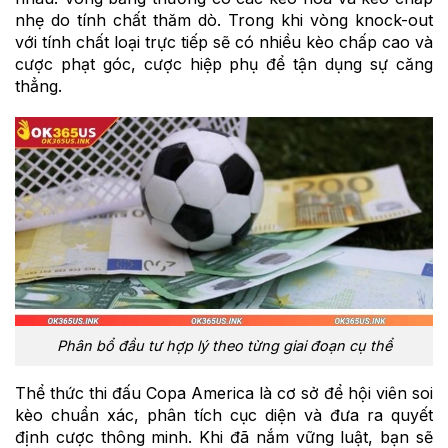
nhẹ do tính chất thăm dò. Trong khi vòng knock-out
với tính chất loại trực tiếp sẽ có nhiều kèo chấp cao và
cược phạt góc, cược hiệp phụ để tận dụng sự căng
thẳng.
Phân bổ đầu tư hợp lý theo từng giai đoạn cụ thể
Thể thức thi đấu Copa America là cơ sở để hội viên soi
kèo chuẩn xác, phân tích cục diện và đưa ra quyết
định cược thông minh. Khi đã nắm vững luật, bạn sẽ