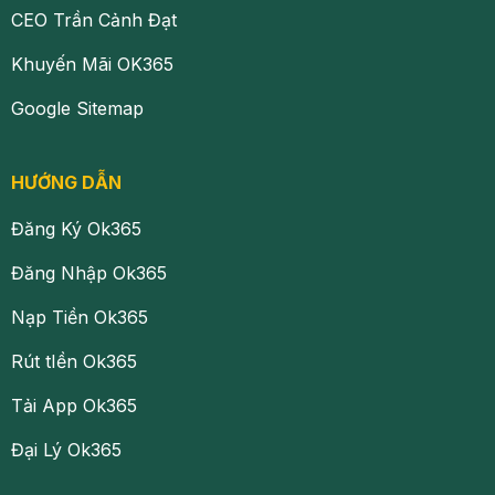
CEO Trần Cảnh Đạt
Khuyến Mãi OK365
Google Sitemap
HƯỚNG DẪN
Đăng Ký Ok365
Đăng Nhập Ok365
Nạp Tiền Ok365
Rút tIền Ok365
Tải App Ok365
Đại Lý Ok365