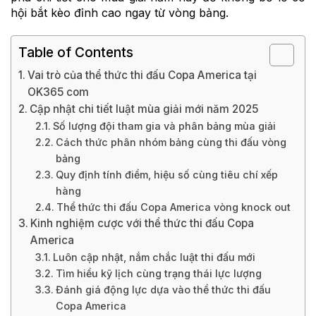
hội bắt kèo đỉnh cao ngay từ vòng bảng.
Table of Contents
Vai trò của thể thức thi đấu Copa America tại
OK365 com
Cập nhật chi tiết luật mùa giải mới năm 2025
Số lượng đội tham gia và phân bảng mùa giải
Cách thức phân nhóm bảng cùng thi đấu vòng
bảng
Quy định tính điểm, hiệu số cùng tiêu chí xếp
hàng
Thể thức thi đấu Copa America vòng knock out
Kinh nghiệm cược với thể thức thi đấu Copa
America
Luôn cập nhật, nắm chắc luật thi đấu mới
Tìm hiểu kỹ lịch cùng trạng thái lực lượng
Đánh giá động lực dựa vào thể thức thi đấu
Copa America