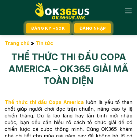
Bỏ
qua
nội
dung
ĐĂNG KÝ +50K
ĐĂNG NHẬP
Trang chủ
»
Tin tức
THỂ THỨC THI ĐẤU COPA
AMERICA – OK365 GIẢI MÃ
TOÀN DIỆN
Thể thức thi đấu Copa America
luôn là yếu tố then
chốt giúp người chơi đọc trận chuẩn, nâng cao tỷ lệ
chiến thắng. Dù là lão làng hay tân binh mới nhập
cuộc, bạn đều cần hiểu rõ cách tổ chức giải để có
chiến lược cá cược thông minh. Cùng OK365 khám
phá chi tiết cho mùa giải năm nay để không bỏ lỡ cơ